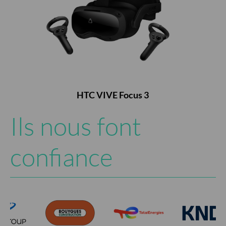
et
HTC VIVE Focus 3
HTC VIV
VIVE (c
Ils nous font
confiance