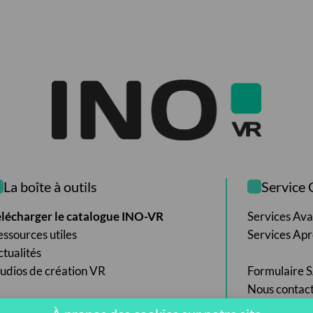
La boîte à outils
Service 
élécharger le catalogue INO-VR
Services Av
ssources utiles
Services Ap
tualités
udios de création VR
Formulaire 
Nous contac
lass Matcher