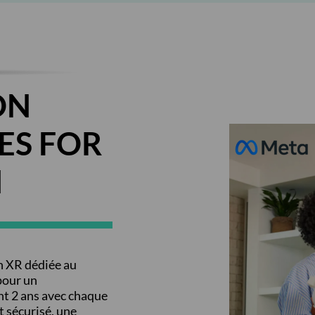
ON
ES FOR
N
n XR dédiée au
pour un
t 2 ans avec chaque
 sécurisé, une