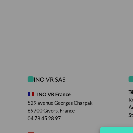
INO VR SAS
T
INO VR France
Re
529 avenue Georges Charpak
Ac
69700 Givors, France
St
04 78 45 28 97
G