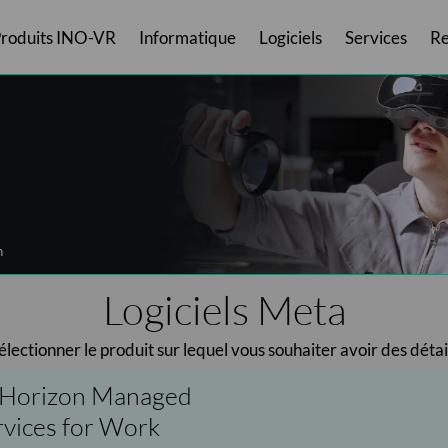
roduits INO-VR
Informatique
Logiciels
Services
Re
rs
Valise Laptop
Casques MR
Logiciels Inversive
Services Avant-Vente
Hygiène & confort
Ordinateurs portables
Casques Autonomes
Smart'Bag
Logiciels Meta
Olfactif
Services Après-Vente
Smart'Case - Multi
Ordinateurs fixes
Casques Deskto
Recharges
Logiciels Pico
PC
T
n
Logiciels Meta
électionner le produit sur lequel vous souhaiter avoir des détai
 Horizon Managed
rvices for Work