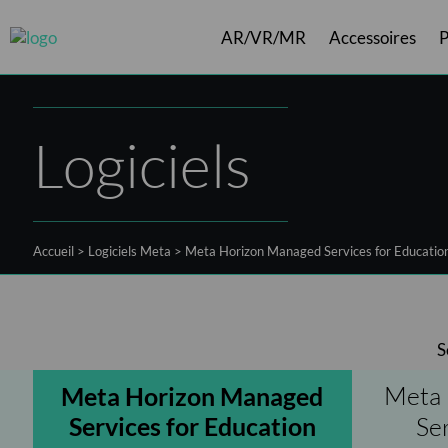
AR/VR/MR
Accessoires
P
Câbles
Logiciels ArborXR
Casques VR
Shift
Contrôleu
Logiciels
Accueil
>
Logiciels Meta
>
Meta Horizon Managed Services for Educatio
S
Meta
Meta Horizon Managed
Services for Education
Se