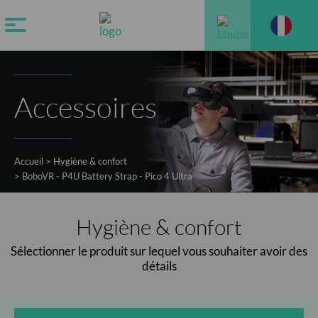
Accessoires
Accueil
>
Hygiène & confort
>
BoboVR - P4U Battery Strap - Pico 4 Ultra
Hygiène & confort
Sélectionner le produit sur lequel vous souhaiter avoir des
détails