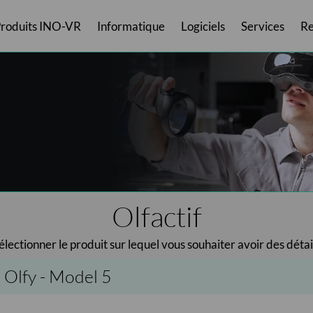
roduits INO-VR
Informatique
Logiciels
Services
Re
rs
Valise Laptop
Casques MR
Logiciels Inversive
Services Avant-Vente
Hygiène & confort
Ordinateurs portables
Casques Autonomes
Smart'Bag
Logiciels Meta
Olfactif
Services Après-Vente
Smart'Case - Multi
Ordinateurs fixes
Casques Deskto
Recharges
Logiciels Pico
PC
T
Olfactif
électionner le produit sur lequel vous souhaiter avoir des détai
t Olfy - Model 5