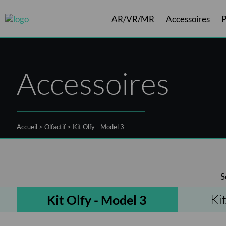
AR/VR/MR
Accessoires
P
Câbles
Logiciels ArborXR
Casques VR
Shift
Contrôleu
Accessoires
Accueil
>
Olfactif
>
Kit Olfy - Model 3
S
Ki
Kit Olfy - Model 3