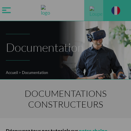
Documentation
Accueil
>
Documentation
DOCUMENTATIONS
CONSTRUCTEURS
Découvrez tous nos tutoriels sur
notre chaîne